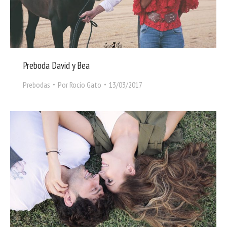
Preboda David y Bea
Prebodas
Por
Rocio Gato
13/03/2017