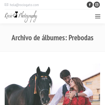
Faceboo
Ins
hola@rociogato.com
Archivo de álbumes:
Prebodas